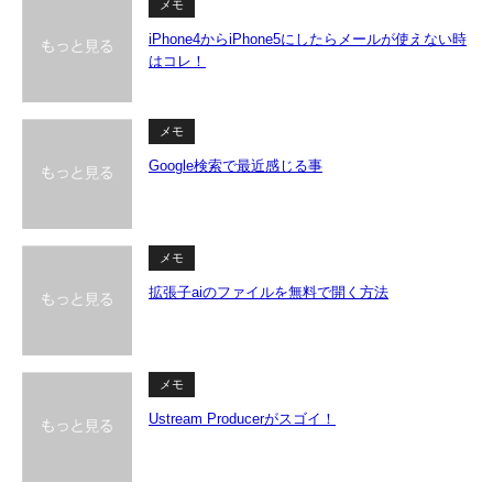
メモ
iPhone4からiPhone5にしたらメールが使えない時
はコレ！
メモ
Google検索で最近感じる事
メモ
拡張子aiのファイルを無料で開く方法
メモ
Ustream Producerがスゴイ！