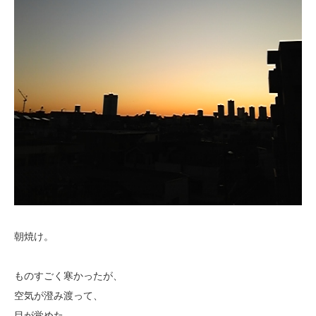
朝焼け。
ものすごく寒かったが、
空気が澄み渡って、
目が覚めた。