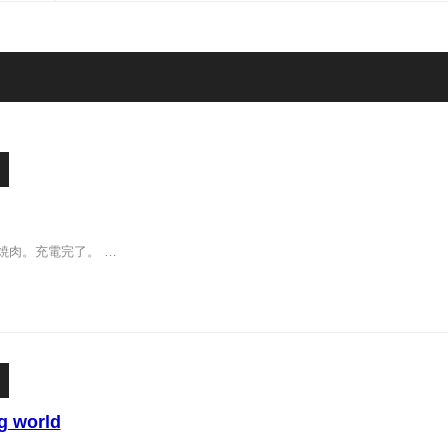
焼肉。充電完了。 …
g world